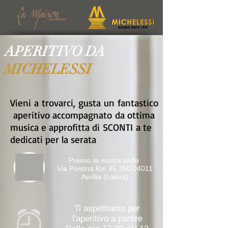
APERITIVO DA
MICHELESSI
Vieni a trovarci, gusta un fantastico
aperitivo accompagnato da ottima
musica e approfitta di
SCONTI
a te
dedicati per la serata
Presso la nostra sede
Via Pontina Km 45,
350 04011
Aprilia (Latina)
Ti aspettiamo per
l'aperitivo a partire