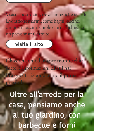
Visita il nostro sito, trova fantastiche idee di
lavorazione marmi, come bagni, cucine,
caminetti piscine e molto altro, Richiedici
un preventivo Gratuito
visita il sito
Chiedici comodamente tramite chat
tutte le informazioni di cui hai
bisogno, ti risponderemo il prima
possibile
Oltre all'arredo per la
casa, pensiamo anche
al tuo giardino, con
barbecue e forni