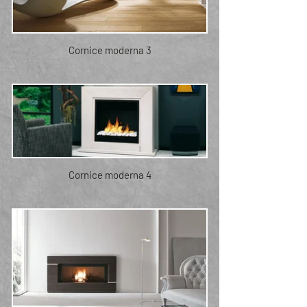
Cornice moderna 3
Cornice moderna 4