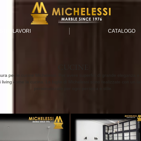
OSTRI LAVORI
CATALOGO
CUCINE
ra per le cucine Michelessi. Per avere superfici di grande eleganza e r
 living come la cucina. Le biglie di Michelessi sono realizzate con un l
personalizzato per ogni persona e stile.