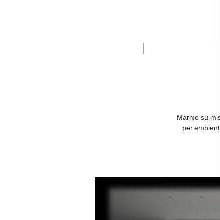
HOME
I N
Marmo su misu
per ambienti